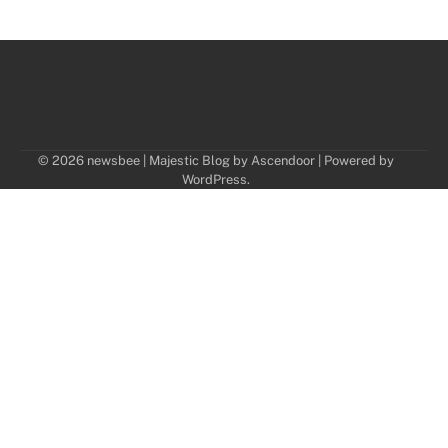
© 2026 newsbee | Majestic Blog by
Ascendoor
| Powered by
WordPress
.