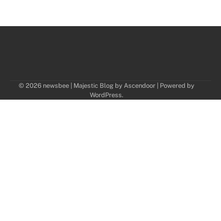
© 2026 newsbee | Majestic Blog by
Ascendoor
| Powered by
WordPress
.