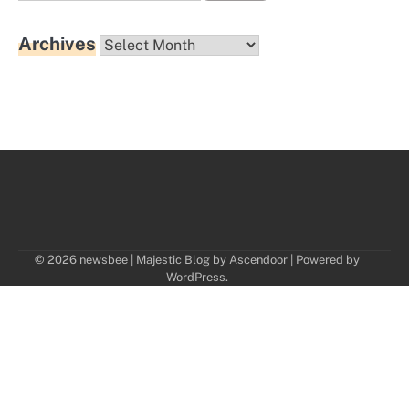
for:
Archives
Archives
© 2026 newsbee | Majestic Blog by
Ascendoor
| Powered by
WordPress
.