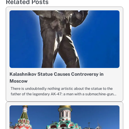
Related Posts
Kalashnikov Statue Causes Controversy in
Moscow
There is undoubtedly nothing artistic about the statue to the
father of the legendary AK-47: a man with a submachine-gun…