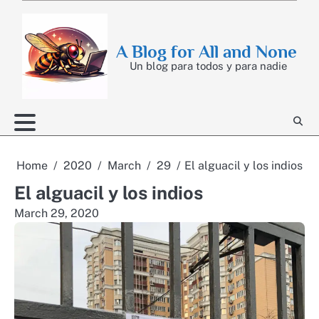
Skip
to
content
A Blog for All and None
Un blog para todos y para nadie
Home
2020
March
29
El alguacil y los indios
El alguacil y los indios
March 29, 2020