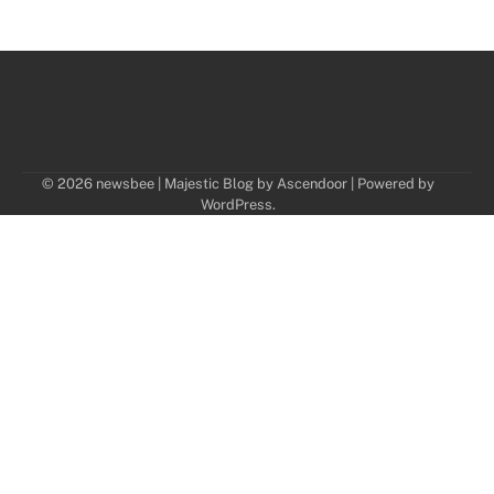
© 2026 newsbee | Majestic Blog by
Ascendoor
| Powered by
WordPress
.