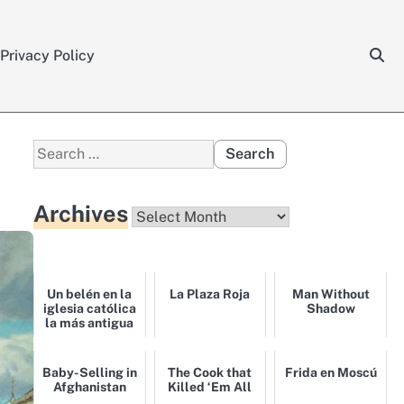
Privacy Policy
Search
for:
Archives
Archives
Un belén en la
La Plaza Roja
Man Without
iglesia católica
Shadow
la más antigua
de Moscú
Baby-Selling in
The Cook that
Frida en Moscú
Afghanistan
Killed ‘Em All