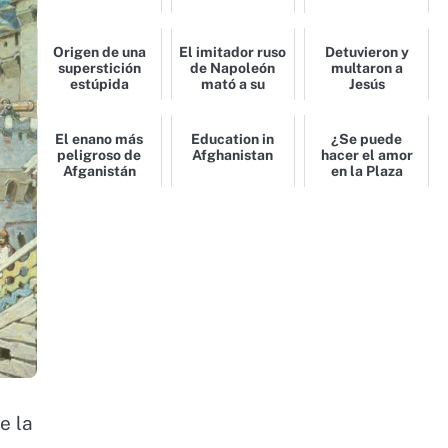
Origen de una
El imitador ruso
Detuvieron y
superstición
de Napoleón
multaron a
estúpida
mató a su
Jesús
amante
El enano más
Education in
¿Se puede
peligroso de
Afghanistan
hacer el amor
Afganistán
en la Plaza
Roja?
e la