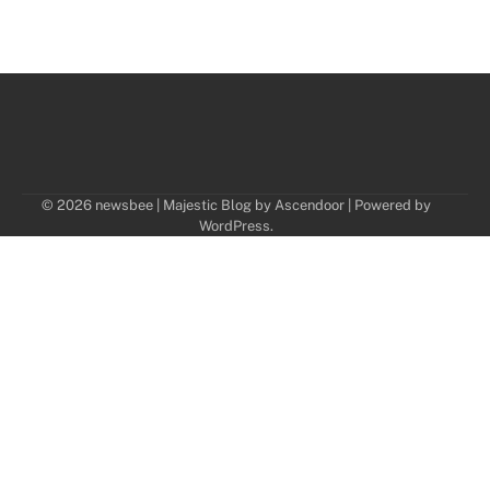
© 2026 newsbee | Majestic Blog by
Ascendoor
| Powered by
WordPress
.