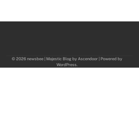
© 2026 newsbee | Majestic Blog by
Ascendoor
| Powered by
WordPress
.