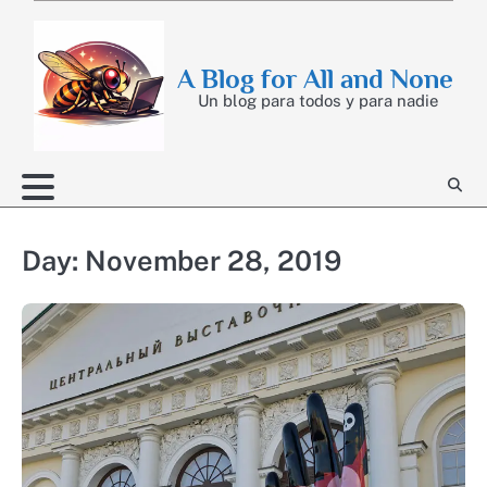
Skip
to
content
A Blog for All and None
Un blog para todos y para nadie
Day:
November 28, 2019