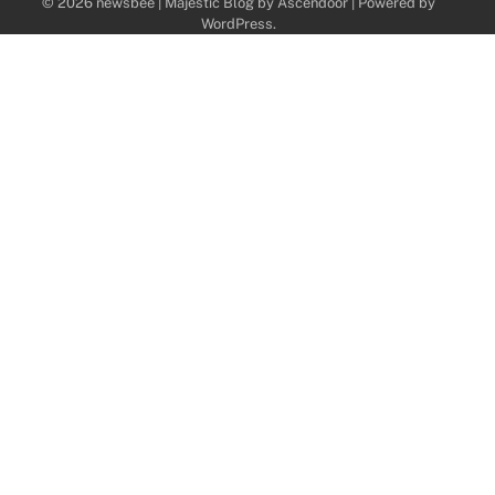
© 2026 newsbee | Majestic Blog by
Ascendoor
| Powered by
WordPress
.