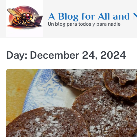
Skip
to
A Blog for All and
content
Un blog para todos y para nadie
Day:
December 24, 2024