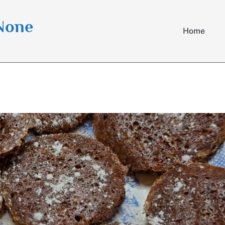
 None
Home