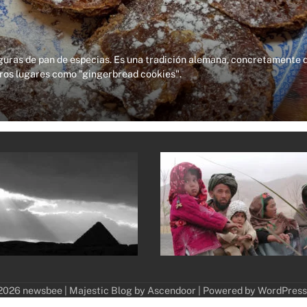
figuras de pan de especias. Es una tradición alemana, concretamente 
tros lugares como "gingerbread cookies".
2026 newsbee | Majestic Blog by
Ascendoor
| Powered by
WordPress