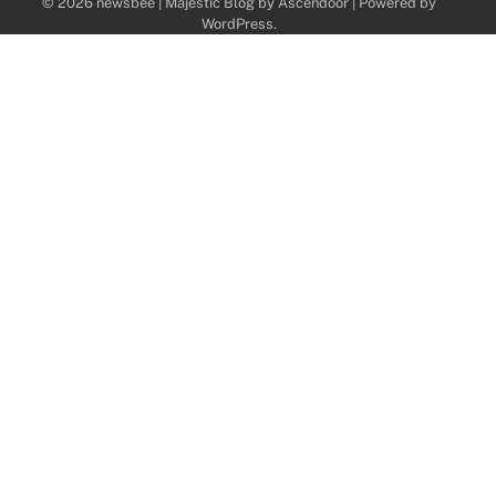
© 2026 newsbee | Majestic Blog by
Ascendoor
| Powered by
WordPress
.