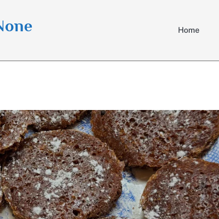
 None
Home